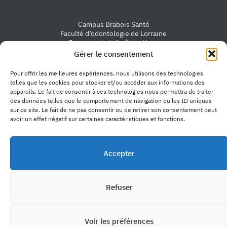
Campus Brabois Santé
Faculté d’odontologie de Lorraine
7 avenue de la forêt de Haye
54505 Vandœuvre-lès-Nancy
Gérer le consentement
Nous contacter
Pour offrir les meilleures expériences, nous utilisons des technologies
telles que les cookies pour stocker et/ou accéder aux informations des
appareils. Le fait de consentir à ces technologies nous permettra de traiter
des données telles que le comportement de navigation ou les ID uniques
sur ce site. Le fait de ne pas consentir ou de retirer son consentement peut
avoir un effet négatif sur certaines caractéristiques et fonctions.
Accès rapide
Accepter
La faculté
Formations longues
Liens utiles
Formations courtes
Soins dentaires
Admission & inscription
Ressources universitaires
Actualités
Refuser
Ressources
Intranet
Offres d'emploi
Ressources pédagogiques
Presse
Politique de confidentialité
Voir les préférences