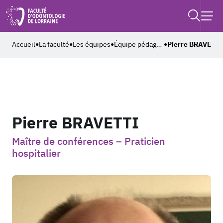
Retouner à l'accueil
Recher
Ouvrir
Accueil
La faculté
Les équipes
Équipe pédagogique
Pierre BRAVETTI
●
●
●
●
Pierre BRAVETTI
Maître de conférences – Praticien
hospitalier