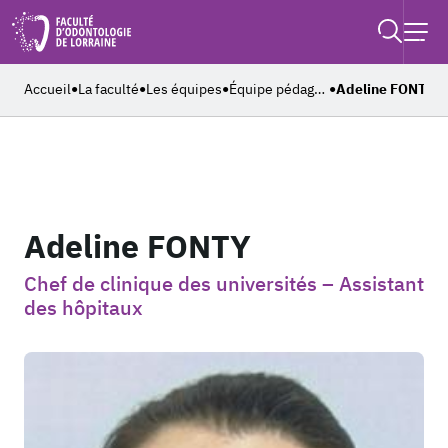
Retouner à l'accueil
Recher
Ouvrir
Accueil
La faculté
Les équipes
Équipe pédagogique
Adeline FONTY
●
●
●
●
Adeline FONTY
Chef de clinique des universités – Assistant
des hôpitaux