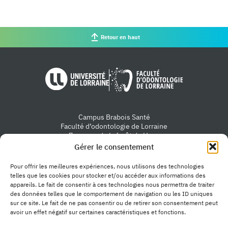
Retour en haut
Université de Lorraine
Faculté d'od
Campus Brabois Santé
Faculté d’odontologie de Lorraine
7 avenue de la forêt de Haye
54505 Vandœuvre-lès-Nancy
Gérer le consentement
Nous contacter
Pour offrir les meilleures expériences, nous utilisons des technologies
telles que les cookies pour stocker et/ou accéder aux informations des
appareils. Le fait de consentir à ces technologies nous permettra de traiter
des données telles que le comportement de navigation ou les ID uniques
sur ce site. Le fait de ne pas consentir ou de retirer son consentement peut
avoir un effet négatif sur certaines caractéristiques et fonctions.