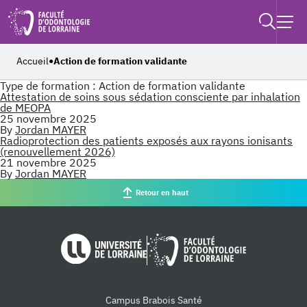
Retouner à l'accueil
Recher
Ouvrir
Accueil
Action de formation validante
●
Type de formation :
Action de formation validante
Attestation de soins sous sédation consciente par inhalation
de MEOPA
25 novembre 2025
By
Jordan MAYER
Radioprotection des patients exposés aux rayons ionisants
(renouvellement 2026)
21 novembre 2025
By
Jordan MAYER
Retour en haut
Université de Lorraine
Faculté d'od
Campus Brabois Santé