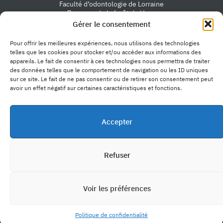
Faculté d’odontologie de Lorraine
7 avenue de la forêt de Haye
54505 Vandœuvre-lès-Nancy
Gérer le consentement
Nous contacter
Pour offrir les meilleures expériences, nous utilisons des technologies
telles que les cookies pour stocker et/ou accéder aux informations des
appareils. Le fait de consentir à ces technologies nous permettra de traiter
des données telles que le comportement de navigation ou les ID uniques
sur ce site. Le fait de ne pas consentir ou de retirer son consentement peut
avoir un effet négatif sur certaines caractéristiques et fonctions.
Accès rapide
Accepter
La faculté
Formations longues
Liens utiles
Formations courtes
Soins dentaires
Admission & inscription
Ressources universitaires
Actualités
Refuser
Ressources
Intranet
Offres d'emploi
Ressources pédagogiques
Presse
Politique de confidentialité
Voir les préférences
Déclaration d’accessibilité
Mentions légales
©2026 Université de Lorraine. Tous droits réservés.
Politique de confidentialité