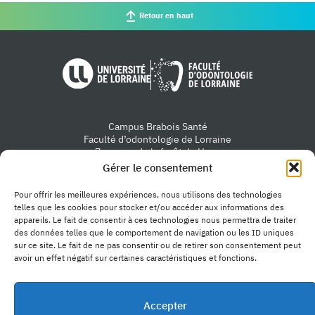
Retour en haut
Université de Lorraine
Faculté d'od
Campus Brabois Santé
Faculté d’odontologie de Lorraine
7 avenue de la forêt de Haye
54505 Vandœuvre-lès-Nancy
Gérer le consentement
Nous contacter
Pour offrir les meilleures expériences, nous utilisons des technologies
telles que les cookies pour stocker et/ou accéder aux informations des
appareils. Le fait de consentir à ces technologies nous permettra de traiter
des données telles que le comportement de navigation ou les ID uniques
sur ce site. Le fait de ne pas consentir ou de retirer son consentement peut
avoir un effet négatif sur certaines caractéristiques et fonctions.
Accès rapide
Accepter
La faculté