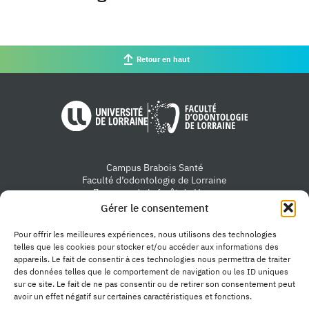
Retour en haut
Université de Lorraine
Faculté d'od
Campus Brabois Santé
Faculté d’odontologie de Lorraine
7 avenue de la forêt de Haye
54505 Vandœuvre-lès-Nancy
Gérer le consentement
Nous contacter
Pour offrir les meilleures expériences, nous utilisons des technologies
telles que les cookies pour stocker et/ou accéder aux informations des
appareils. Le fait de consentir à ces technologies nous permettra de traiter
des données telles que le comportement de navigation ou les ID uniques
sur ce site. Le fait de ne pas consentir ou de retirer son consentement peut
avoir un effet négatif sur certaines caractéristiques et fonctions.