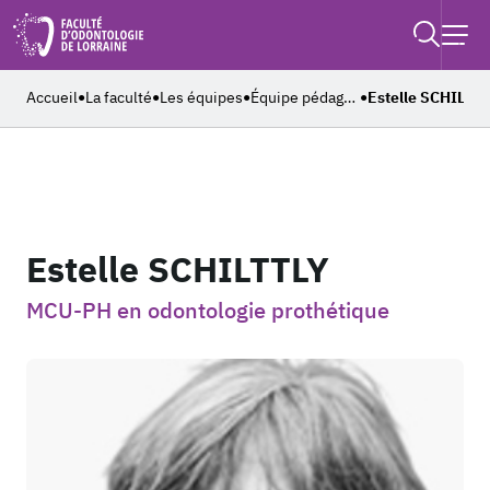
Retouner à l'accueil
Recher
Ouvrir
Accueil
La faculté
Les équipes
Équipe pédagogique
Estelle SCHILTTL
●
●
●
●
Estelle SCHILTTLY
MCU-PH en odontologie prothétique