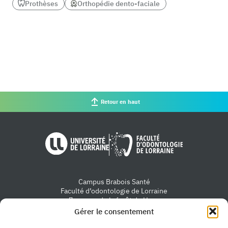
Prothèses
Orthopédie dento-faciale
Retour en haut
Université de Lorraine
Faculté d'od
Campus Brabois Santé
Faculté d’odontologie de Lorraine
7 avenue de la forêt de Haye
54505 Vandœuvre-lès-Nancy
Gérer le consentement
Nous contacter