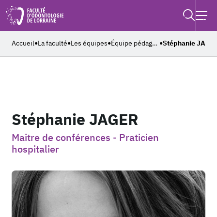
Retouner à l'accueil
Recher
Ouvrir
Accueil
La faculté
Les équipes
Équipe pédagogique
Stéphanie JAGE
●
●
●
●
Stéphanie JAGER
Maitre de conférences - Praticien
hospitalier