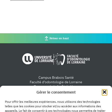
Retour en haut
Université de Lorraine
Faculté d'od
Campus Brabois Santé
Faculté d’odontologie de Lorraine
7 avenue de la forêt de Haye
54505 Vandœuvre-lès-Nancy
Gérer le consentement
Nous contacter
Pour offrir les meilleures expériences, nous utilisons des technologies
telles que les cookies pour stocker et/ou accéder aux informations des
appareils. Le fait de consentir à ces technologies nous permettra de traiter