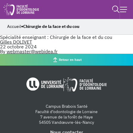
Retouner à l'accueil
Recher
Ouvrir
Accueil
Chirurgie de la face et du cou
●
Spécialité enseignant :
Chirurgie de la face et du cou
Gilles DOLIVET
22 octobre 2024
By
webmaster@webidea.fr
Retour en haut
Université de Lorraine
Faculté d'od
Campus Brabois Santé
Faculté d’odontologie de Lorraine
7 avenue de la forêt de Haye
54505 Vandœuvre-lès-Nancy
Nous contacter