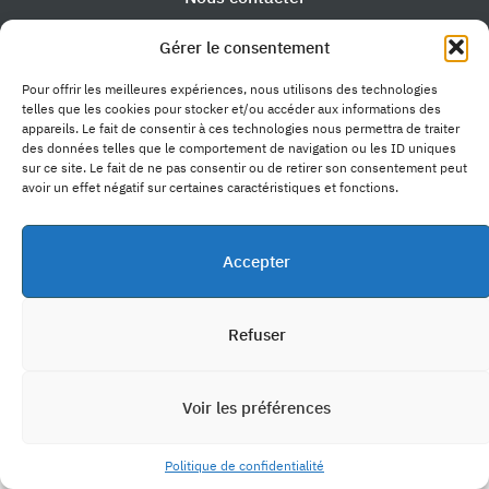
Gérer le consentement
Pour offrir les meilleures expériences, nous utilisons des technologies
telles que les cookies pour stocker et/ou accéder aux informations des
appareils. Le fait de consentir à ces technologies nous permettra de traiter
des données telles que le comportement de navigation ou les ID uniques
Accès rapide
sur ce site. Le fait de ne pas consentir ou de retirer son consentement peut
La faculté
avoir un effet négatif sur certaines caractéristiques et fonctions.
Formations longues
Liens utiles
Formations courtes
Soins dentaires
Admission & inscription
Ressources universitaires
Actualités
Accepter
Ressources
Intranet
Offres d'emploi
Ressources pédagogiques
Presse
Politique de confidentialité
Refuser
Déclaration d’accessibilité
Mentions légales
©2026 Université de Lorraine. Tous droits réservés.
Voir les préférences
Politique de confidentialité